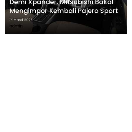
Demi Xpander, Mitsubishi Bakal
Mengimpor Kembali Pajero Sport
14 Maret 2023
admin