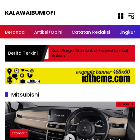
Langsung ke konten
KALAWAIBUMIOFI
Berita Dari Nabire
Beranda
Artikel/Opini
Catatan Redaksi
Lingkun
pil Papua
Dua Warga Ditembak di Festival Lembah
Berita Terkini
ire Gelar
Baliem
Mitsubishi
03:44:00
Otomotif