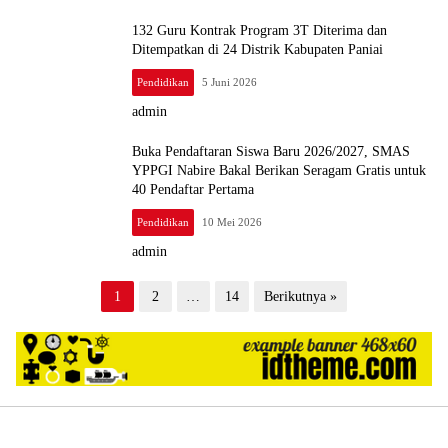
132 Guru Kontrak Program 3T Diterima dan
Ditempatkan di 24 Distrik Kabupaten Paniai
Pendidikan
5 Juni 2026
admin
Buka Pendaftaran Siswa Baru 2026/2027, SMAS
YPPGI Nabire Bakal Berikan Seragam Gratis untuk
40 Pendaftar Pertama
Pendidikan
10 Mei 2026
admin
P
1
2
…
14
Berikutnya »
a
g
i
n
a