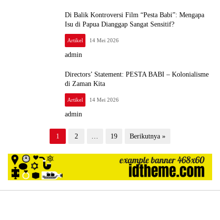
Di Balik Kontroversi Film “Pesta Babi”: Mengapa
Isu di Papua Dianggap Sangat Sensitif?
Artikel
14 Mei 2026
admin
Directors’ Statement: PESTA BABI – Kolonialisme
di Zaman Kita
Artikel
14 Mei 2026
admin
P
1
2
…
19
Berikutnya »
a
g
i
n
a