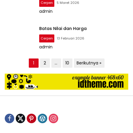
Cerpen
5 Maret 2026
admin
Batas Nilai dan Harga
Cerpen
13 Februari 2026
admin
P
1
2
…
10
Berikutnya »
a
g
i
n
a
s
i