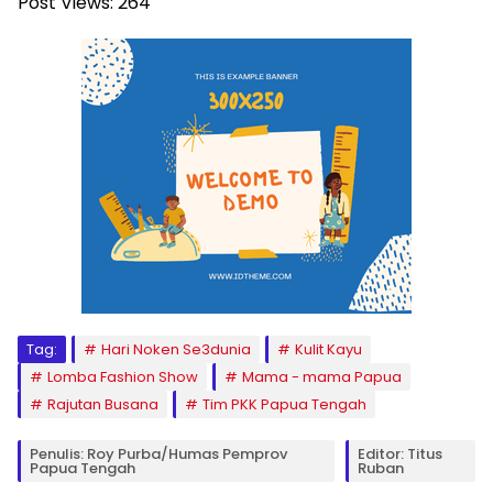
Post Views:
264
Tag:
Hari Noken Se3dunia
Kulit Kayu
Lomba Fashion Show
Mama - mama Papua
Rajutan Busana
Tim PKK Papua Tengah
Penulis: Roy Purba/Humas Pemprov
Editor: Titus
Papua Tengah
Ruban