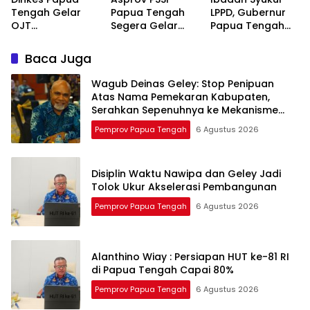
Resmi
Tengah Gelar
Papua Tengah
LPPD, Gubernur
OJT
Segera Gelar
Papua Tengah
Pengendalian
Musda, Bentuk
Tekankan
Penyakit Menular
Kepengurusan
Pembangunan
Baca Juga
di Deiyai
Definitif dan
Berlandaskan
Bangun Sekolah
Keimanan
Wagub Deinas Geley: Stop Penipuan
Sepak Bola
Atas Nama Pemekaran Kabupaten,
Serahkan Sepenuhnya ke Mekanisme
Resmi
Pemprov Papua Tengah
6 Agustus 2026
Disiplin Waktu Nawipa dan Geley Jadi
Tolok Ukur Akselerasi Pembangunan
Pemprov Papua Tengah
6 Agustus 2026
Alanthino Wiay : Persiapan HUT ke-81 RI
di Papua Tengah Capai 80%
Pemprov Papua Tengah
6 Agustus 2026