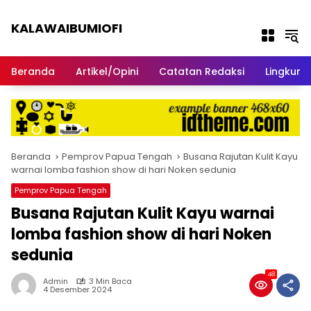
Langsung ke konten
KALAWAIBUMIOFI
Berita Dari Nabire
Beranda
Artikel/Opini
Catatan Redaksi
Lingkun
Beranda
Pemprov Papua Tengah
Busana Rajutan Kulit Kayu
warnai lomba fashion show di hari Noken sedunia
Pemprov Papua Tengah
Busana Rajutan Kulit Kayu warnai
lomba fashion show di hari Noken
sedunia
48
Admin
3 Min Baca
4 Desember 2024