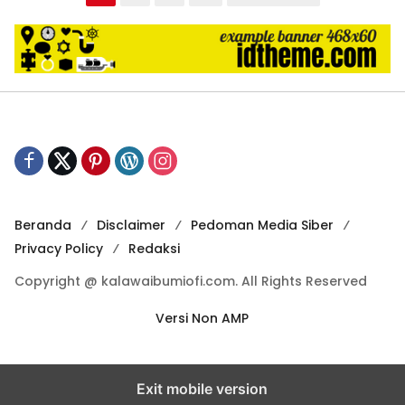
a
g
i
n
a
s
i
p
Beranda
Disclaimer
Pedoman Media Siber
o
Privacy Policy
Redaksi
s
Copyright @ kalawaibumiofi.com. All Rights Reserved
Versi Non AMP
Exit mobile version