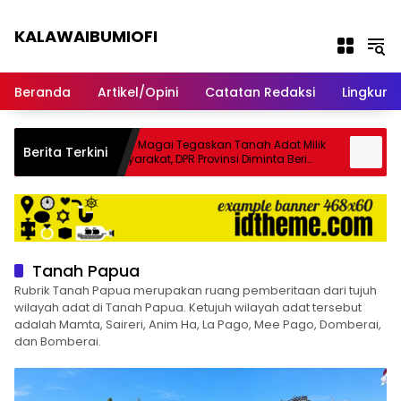
Langsung ke konten
KALAWAIBUMIOFI
Berita Dari Nabire
Beranda
Artikel/Opini
Catatan Redaksi
Lingkun
Frans Magai Tegaskan Tanah Adat Milik
KNPB N
Berita Terkini
Masyarakat, DPR Provinsi Diminta Beri
Pering
Perlindungan
Tanah Papua
Rubrik Tanah Papua merupakan ruang pemberitaan dari tujuh
wilayah adat di Tanah Papua. Ketujuh wilayah adat tersebut
adalah Mamta, Saireri, Anim Ha, La Pago, Mee Pago, Domberai,
dan
Bomberai.