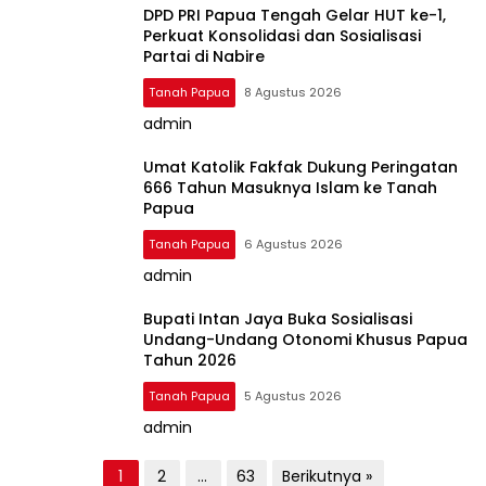
DPD PRI Papua Tengah Gelar HUT ke-1,
Perkuat Konsolidasi dan Sosialisasi
Partai di Nabire
Tanah Papua
8 Agustus 2026
admin
Umat Katolik Fakfak Dukung Peringatan
666 Tahun Masuknya Islam ke Tanah
Papua
Tanah Papua
6 Agustus 2026
admin
Bupati Intan Jaya Buka Sosialisasi
Undang-Undang Otonomi Khusus Papua
Tahun 2026
Tanah Papua
5 Agustus 2026
admin
P
1
2
…
63
Berikutnya »