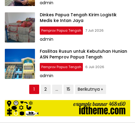
admin
Dinkes Papua Tengah Kirim Logistik
Medis ke Intan Jaya
Pemprov Papua Tengah
7 Juli 2026
admin
Fasilitas Rusun untuk Kebutuhan Hunian
ASN Pemprov Papua Tengah
Pemprov Papua Tengah
6 Juli 2026
admin
P
1
2
…
15
Berikutnya »
a
g
i
n
a