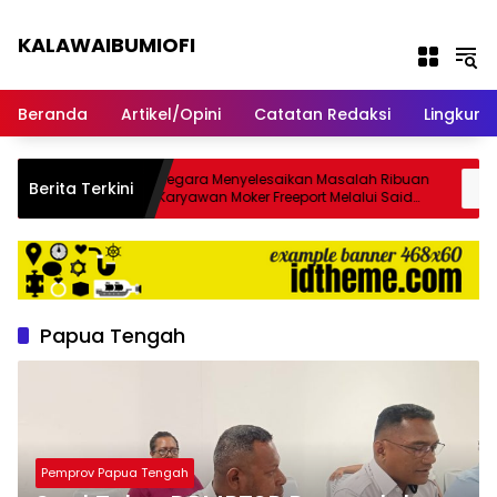
Langsung ke konten
KALAWAIBUMIOFI
Berita Dari Nabire
Beranda
Artikel/Opini
Catatan Redaksi
Lingkun
genda,
Negara Menyelesaikan Masalah Ribuan
SP
Berita Terkini
e
Karyawan Moker Freeport Melalui Said
Ne
Iqbal
K
Papua Tengah
Pemprov Papua Tengah