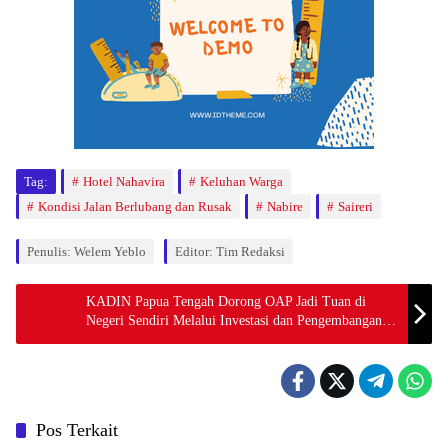
Tag:
Hotel Nahavira
Keluhan Warga
Kondisi Jalan Berlubang dan Rusak
Nabire
Saireri
Penulis: Welem Yeblo
Editor: Tim Redaksi
KADIN Papua Tengah Dorong OAP Jadi Tuan di
Negeri Sendiri Melalui Investasi dan Pengembangan
Usaha
Pos Terkait