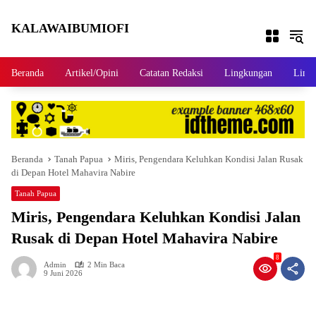
Langsung ke konten
KALAWAIBUMIOFI
Berita Dari Nabire
Beranda
Artikel/Opini
Catatan Redaksi
Lingkungan
Linta
Beranda
Tanah Papua
Miris, Pengendara Keluhkan Kondisi Jalan Rusak
di Depan Hotel Mahavira Nabire
Tanah Papua
Miris, Pengendara Keluhkan Kondisi Jalan
Rusak di Depan Hotel Mahavira Nabire
8
Admin
2 Min Baca
9 Juni 2026