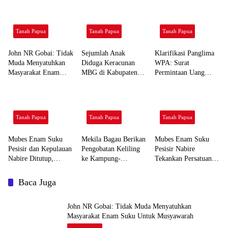
Tanah Papua
Tanah Papua
Tanah Papua
John NR Gobai: Tidak
Sejumlah Anak
Klarifikasi Panglima
Muda Menyatuhkan
Diduga Keracunan
WPA: Surat
Masyarakat Enam
MBG di Kabupaten
Permintaan Uang
Suku Untuk
Jayapura
Pengamanan Itu
Musyawarah
Bukan Dari Saya
Tanah Papua
Tanah Papua
Tanah Papua
Mubes Enam Suku
Mekila Bagau Berikan
Mubes Enam Suku
Pesisir dan Kepulauan
Pengobatan Keliling
Pesisir Nabire
Nabire Ditutup,
ke Kampung-
Tekankan Persatuan
Berikut hasil yang
kampung Wandai,
Demi Masa Depan
Ditetapkan
Dukung Program
Daerah
Baca Juga
Intan Jaya Sehat
John NR Gobai: Tidak Muda Menyatuhkan
Masyarakat Enam Suku Untuk Musyawarah