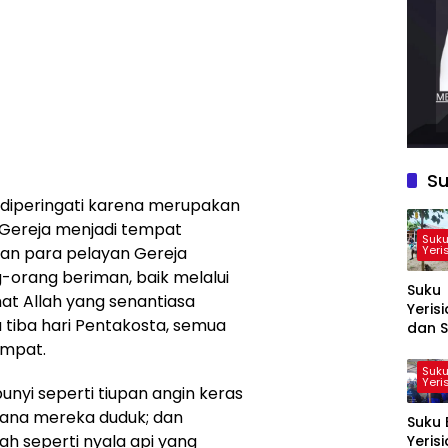
Su
 diperingati karena merupakan
 Gereja menjadi tempat
Suku
Yeri
an para pelayan Gereja
-orang beriman, baik melalui
Suku
t Allah yang senantiasa
Yeris
ka tiba hari Pentakosta, semua
dan S
Sarak
empat.
Mata
Suku
Yeri
Prose
bunyi seperti tiupan angin keras
Pemil
mana mereka duduk; dan
Suku 
Ketu
h seperti nyala api yang
Yeris
Koper