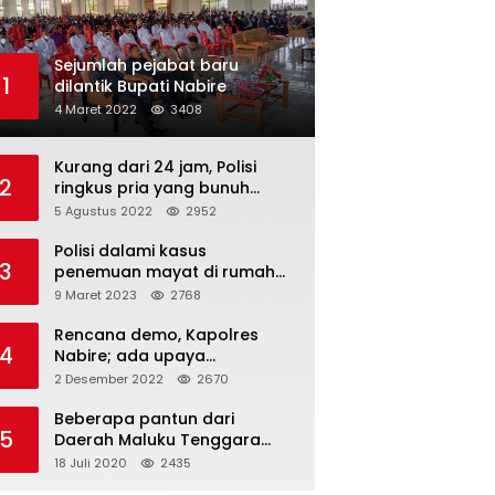
Sejumlah pejabat baru
1
dilantik Bupati Nabire
4 Maret 2022
3408
Kurang dari 24 jam, Polisi
2
ringkus pria yang bunuh
istrinya
5 Agustus 2022
2952
Polisi dalami kasus
3
penemuan mayat di rumah
dokter
9 Maret 2023
2768
Rencana demo, Kapolres
4
Nabire; ada upaya
pencegahan dan dua Suku
2 Desember 2022
2670
tak sudi gabung
Beberapa pantun dari
5
Daerah Maluku Tenggara
(Kei)
18 Juli 2020
2435