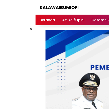
Langsung
KALAWAIBUMIOFI
ke
konten
Berita
Dari
Beranda
Artikel/Opini
Catatan 
Nabire
×