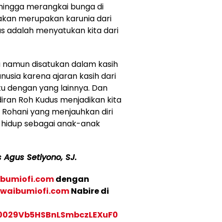
hingga merangkai bunga di
takan merupakan karunia dari
dus adalah menyatukan kita dari
a namun disatukan dalam kasih
anusia karena ajaran kasih dari
u dengan yang lainnya. Dan
diran Roh Kudus menjadikan kita
 Rohani yang menjauhkan diri
a hidup sebagai anak-anak
 Agus Setiyono, SJ.
bumiofi.com
dengan
waibumiofi.com
Nabire di
/0029Vb5HSBnLSmbczLEXuF0