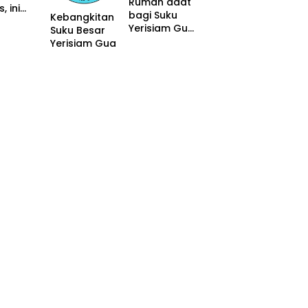
Rumah adat
, ini
ma
bagi Suku
Kebangkitan
danya
Yerisiam Gua
Suku Besar
sangat
Yerisiam Gua
penting