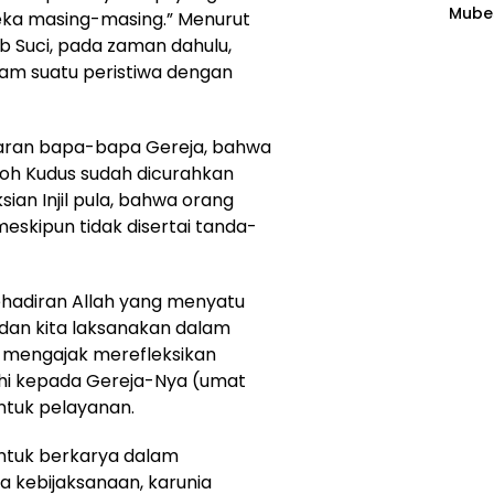
Mubes
Plas
ka masing-masing.” Menurut
agen
ab Suci, pada zaman dahulu,
lam suatu peristiwa dengan
ajaran bapa-bapa Gereja, bahwa
Roh Kudus sudah dicurahkan
ian Injil pula, bahwa orang
skipun tidak disertai tanda-
ehadiran Allah yang menyatu
 dan kita laksanakan dalam
ya mengajak merefleksikan
hi kepada Gereja-Nya (umat
ntuk pelayanan.
ntuk berkarya dalam
ia kebijaksanaan, karunia