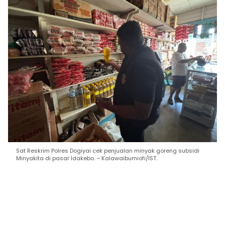
Sat Reskrim Polres Dogiyai cek penjualan minyak goreng subsidi
Minyakita di pasar Idakebo. – Kalawaibumiofi/IST.