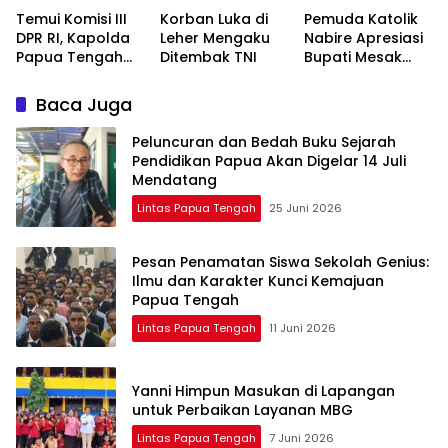
Temui Komisi III
Korban Luka di
Pemuda Katolik
DPR RI, Kapolda
Leher Mengaku
Nabire Apresiasi
Papua Tengah
Ditembak TNI
Bupati Mesak
Dorong
Magai
Percepatan
Baca Juga
Pembangunan
Mako dan
Peluncuran dan Bedah Buku Sejarah
Penambahan
Pendidikan Papua Akan Digelar 14 Juli
Personel
Mendatang
Lintas Papua Tengah
25 Juni 2026
Pesan Penamatan Siswa Sekolah Genius:
Ilmu dan Karakter Kunci Kemajuan
Papua Tengah
Lintas Papua Tengah
11 Juni 2026
Yanni Himpun Masukan di Lapangan
untuk Perbaikan Layanan MBG
Lintas Papua Tengah
7 Juni 2026