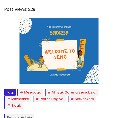
Post Views:
229
Tag:
Meepago
Minyak Goreng Bersubsidi
Minyakkita
Polres Dogiyai
SatReskrim
Sidak
Penulis: Admin