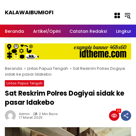
Langsung ke konten
KALAWAIBUMIOFI
Berita Dari Nabire
Beranda
Artikel/Opini
Catatan Redaksi
Lingkun
Beranda
Lintas Papua Tengah
Sat Reskrim Polres Dogiyai
sidak ke pasar Idakebo
Lintas Papua Tengah
Sat Reskrim Polres Dogiyai sidak ke
pasar Idakebo
26
Admin
2 Min Baca
17 Maret 2025