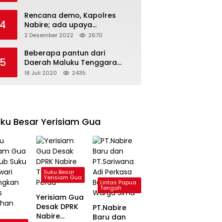
Rencana demo, Kapolres
4
Nabire; ada upaya
pencegahan dan dua Suku
2 Desember 2022
2670
tak sudi gabung
Beberapa pantun dari
5
Daerah Maluku Tenggara
(Kei)
18 Juli 2020
2435
ku Besar Yerisiam Gua
Suku Besar
Yerisiam Gua
Lintas Papua
Tengah
Yerisiam Gua
Desak DPRK
PT.Nabire
Nabire
Baru dan