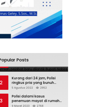
Sejumlah pejabat baru
Popular Posts
1
dilantik Bupati Nabire
4 Maret 2022
3408
Kurang dari 24 jam, Polisi
2
ringkus pria yang bunuh
istrinya
5 Agustus 2022
2952
Polisi dalami kasus
3
penemuan mayat di rumah
dokter
9 Maret 2023
2768