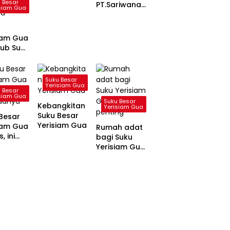
 Besar
Terbitkan
PT.Sariwana
siam Gua
Perda
Adi Perkasa
Bantu Listrik
Warga Sima
iam Gua
ub Suku
wari
ngkan
s
Suku Besar
Yerisiam Gua
ihan
 Besar
a
siam Gua
Suku Besar
Kebangkitan
asi
Yerisiam Gua
Suku Besar
ma
Besar
Yerisiam Gua
iam Gua
Rumah adat
, ini
bagi Suku
danya
Yerisiam Gua
sangat
penting