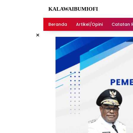
Langsung
ke
KALAWAIBUMIOFI
konten
Berita
Dari
Beranda
Artikel/Opini
Catatan 
Nabire
×