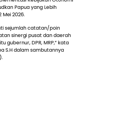
dkan Papua yang Lebih
2 Mei 2026.
ati sejumlah catatan/poin
atan sinergi pusat dan daerah
itu gubernur, DPR, MRP,” kata
pa S.H dalam sambutannya
).