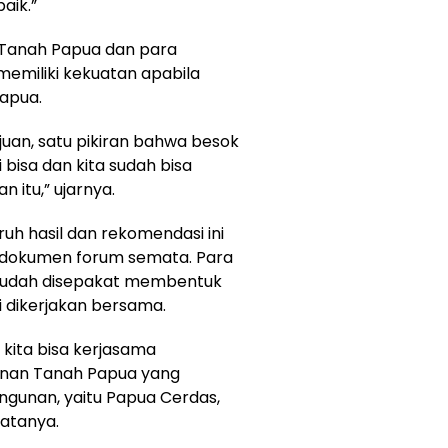
aik.”
-Tanah Papua dan para
memiliki kekuatan apabila
Papua.
tujuan, satu pikiran bahwa besok
ti bisa dan kita sudah bisa
n itu,” ujarnya.
h hasil dan rekomendasi ini
i dokumen forum semata. Para
i sudah disepakat membentuk
i dikerjakan bersama.
 kita bisa kerjasama
an Tanah Papua yang
gunan, yaitu Papua Cerdas,
katanya.