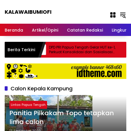
Langsung ke konten
KALAWAIBUMIOFI
Berita Dari Nabire
Beranda
Artikel/Opini
Catatan Redaksi
Lingkun
mprov Papua
DPD PRI Papua Tengah Gelar HUT ke-1,
Berita Terkini
Kegiatan
Perkuat Konsolidasi dan Sosialisasi
Partai di Nabire
Calon Kepala Kampung
Lintas Papua Tengah
Panitia Pilkakam Topo tetapkan
lima calon
13 September 2022