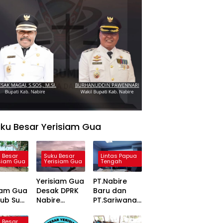
ku Besar Yerisiam Gua
 Besar
Suku Besar
Lintas Papua
siam Gua
Yerisiam Gua
Tengah
Yerisiam Gua
PT.Nabire
iam Gua
Desak DPRK
Baru dan
ub Suku
Nabire
PT.Sariwana
wari
Terbitkan
Adi Perkasa
ngkan
Perda
Bantu Listrik
 Besar