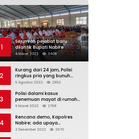
Sejumlah pejabat baru
1
dilantik Bupati Nabire
4 Maret 2022
3408
Kurang dari 24 jam, Polisi
2
ringkus pria yang bunuh
istrinya
5 Agustus 2022
2952
Polisi dalami kasus
3
penemuan mayat di rumah
dokter
9 Maret 2023
2768
Rencana demo, Kapolres
4
Nabire; ada upaya
pencegahan dan dua Suku
2 Desember 2022
2670
tak sudi gabung