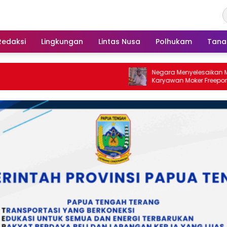
Redaksi
Lingkungan
Lintas Nusa
Polhukam
Tana
Negara Menyelesaikan Masalah Ribu
Karyawan Moker Freeport Melalui Said
Iqbal