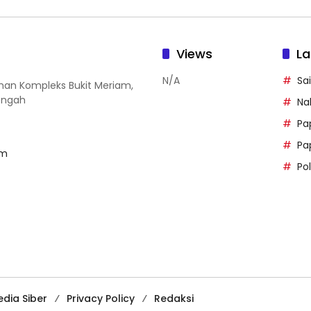
Views
La
N/A
Sai
rman Kompleks Bukit Meriam,
engah
Na
Pa
Pa
om
Po
dia Siber
Privacy Policy
Redaksi