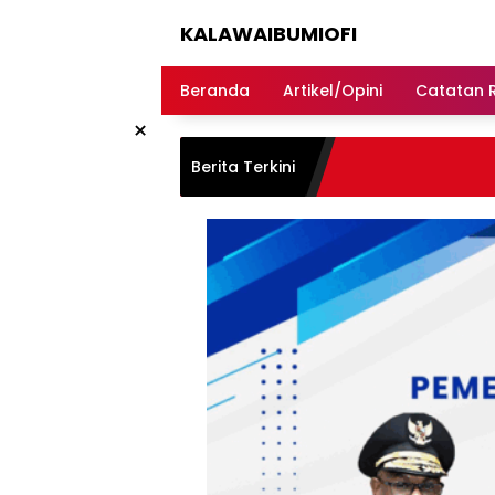
Langsung
KALAWAIBUMIOFI
ke
konten
Berita
Dari
Beranda
Artikel/Opini
Catatan 
Nabire
×
Berita Terkini