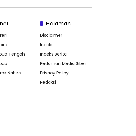
bel
Halaman
reri
Disclaimer
bire
Indeks
pua Tengah
Indeks Berita
pua
Pedoman Media Siber
lres Nabire
Privacy Policy
Redaksi