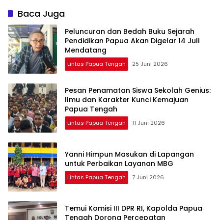
Percepatan
Baca Juga
Pembangunan
Mako dan
Peluncuran dan Bedah Buku Sejarah
Penambahan
Pendidikan Papua Akan Digelar 14 Juli
Personel
Mendatang
Lintas Papua Tengah
25 Juni 2026
Pesan Penamatan Siswa Sekolah Genius:
Ilmu dan Karakter Kunci Kemajuan
Papua Tengah
Lintas Papua Tengah
11 Juni 2026
Yanni Himpun Masukan di Lapangan
untuk Perbaikan Layanan MBG
Lintas Papua Tengah
7 Juni 2026
Temui Komisi III DPR RI, Kapolda Papua
Tengah Dorong Percepatan