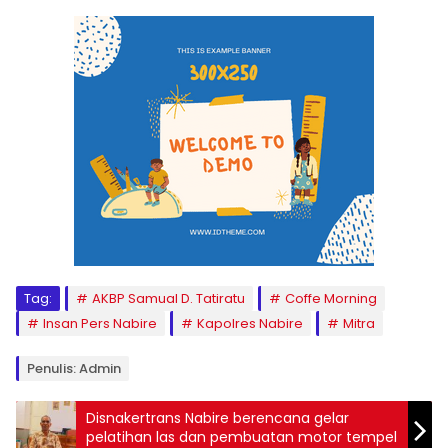
Tag:
AKBP Samual D. Tatiratu
Coffe Morning
Insan Pers Nabire
Kapolres Nabire
Mitra
Penulis: Admin
Disnakertrans Nabire berencana gelar
pelatihan las dan pembuatan motor tempel