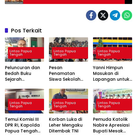
Pos Terkait
Lintas Papua
Lintas Papua
Lintas Papua
Tengah
Tengah
Tengah
Peluncuran dan
Pesan
Yanni Himpun
Bedah Buku
Penamatan
Masukan di
Sejarah
Siswa Sekolah
Lapangan untuk
Pendidikan
Genius: Ilmu dan
Perbaikan
Papua Akan
Karakter Kunci
Layanan MBG
Digelar 14 Juli
Kemajuan Papua
Mendatang
Tengah
Lintas Papua
Lintas Papua
Lintas Papua
Tengah
Tengah
Tengah
Temui Komisi III
Korban Luka di
Pemuda Katolik
DPR RI, Kapolda
Leher Mengaku
Nabire Apresiasi
Papua Tengah
Ditembak TNI
Bupati Mesak
Dorong
Magai