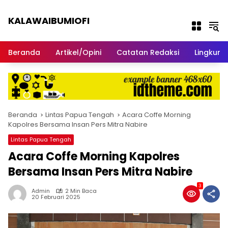
Langsung ke konten
KALAWAIBUMIOFI
Berita Dari Nabire
Beranda
Artikel/Opini
Catatan Redaksi
Lingkun
Beranda
Lintas Papua Tengah
Acara Coffe Morning
Kapolres Bersama Insan Pers Mitra Nabire
Lintas Papua Tengah
Acara Coffe Morning Kapolres
Bersama Insan Pers Mitra Nabire
3
Admin
2 Min Baca
20 Februari 2025