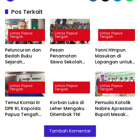
Pos Terkait
Lintas Papua
Lintas Papua
Lintas Papua
Tengah
Tengah
Tengah
Peluncuran dan
Pesan
Yanni Himpun
Bedah Buku
Penamatan
Masukan di
Sejarah
Siswa Sekolah
Lapangan untuk
Pendidikan
Genius: Ilmu dan
Perbaikan
Papua Akan
Karakter Kunci
Layanan MBG
Digelar 14 Juli
Kemajuan Papua
Mendatang
Tengah
Lintas Papua
Lintas Papua
Lintas Papua
Tengah
Tengah
Tengah
Temui Komisi III
Korban Luka di
Pemuda Katolik
DPR RI, Kapolda
Leher Mengaku
Nabire Apresiasi
Papua Tengah
Ditembak TNI
Bupati Mesak
Dorong
Magai
Percepatan
Tambah Komentar
Pembangunan
Mako dan