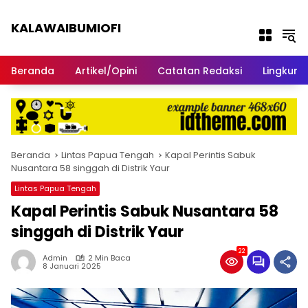
Langsung ke konten
KALAWAIBUMIOFI
Berita Dari Nabire
Beranda
Artikel/Opini
Catatan Redaksi
Lingkun
Beranda
Lintas Papua Tengah
Kapal Perintis Sabuk
Nusantara 58 singgah di Distrik Yaur
Lintas Papua Tengah
Kapal Perintis Sabuk Nusantara 58
singgah di Distrik Yaur
22
Admin
2 Min Baca
8 Januari 2025