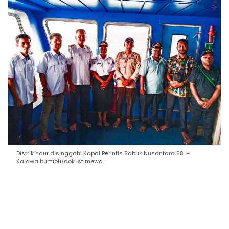
Distrik Yaur disinggahi Kapal Perintis Sabuk Nusantara 58. –
Kalawaibumiofi/dok Istimewa.