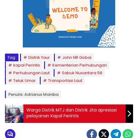
Tag:
Distrik Yaur
John NR Gobai
kapal Perintis
Kementerian Perhubungan
Perhubungan Laut
Sabuk Nusantara 58
Teluk Umar
Transportasi Laut
Penulis: Adrianus Maniba
Warga Distrik MTJ dan Distrik Jita apresiasi
pelayanan Kapal Perintis