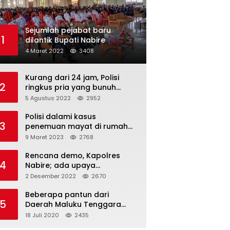
Sejumlah pejabat baru
1
dilantik Bupati Nabire
4 Maret 2022
3408
Kurang dari 24 jam, Polisi
2
ringkus pria yang bunuh
istrinya
5 Agustus 2022
2952
Polisi dalami kasus
3
penemuan mayat di rumah
dokter
9 Maret 2023
2768
Rencana demo, Kapolres
4
Nabire; ada upaya
pencegahan dan dua Suku
2 Desember 2022
2670
tak sudi gabung
Beberapa pantun dari
5
Daerah Maluku Tenggara
(Kei)
18 Juli 2020
2435