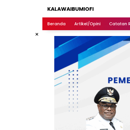
Langsung
KALAWAIBUMIOFI
ke
konten
Berita
Dari
Beranda
Artikel/Opini
Catatan 
Nabire
×