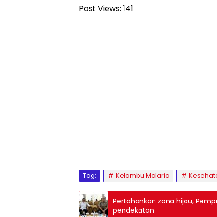
Post Views:
141
Tag:
Kelambu Malaria
Kesehat
Pertahankan zona hijau, Pemp
pendekatan