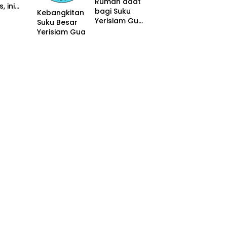
Rumah adat
, ini
ma
bagi Suku
Kebangkitan
danya
Yerisiam Gua
Suku Besar
sangat
Yerisiam Gua
penting