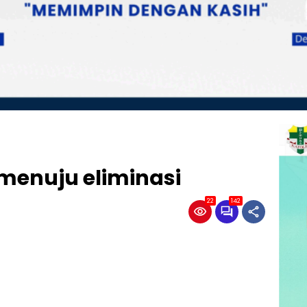
menuju eliminasi
22
142