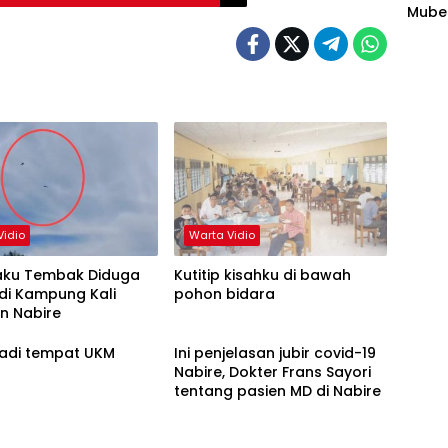
Mubes
Plas
agen
Vidio
Warta Vidio
Baku Tembak Diduga
Kutitip kisahku di bawah
 di Kampung Kali
pohon bidara
n Nabire
Uswim jadi tempat UKM
Ini penjelasan jubir covid-19
Nabire, Dokter Frans Sayori
tentang pasien MD di Nabire