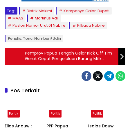
Tag:
Distrik Makimi
Kampanye Calon Bupati
MAAS
Martinus Adii
Paslon Nomor Urut 01 Nabire
Pilkada Nabire
Penulis: Tonci Numberi/Udin
Pemprov Papua Tengah Gelar Kick Off Tim
Gerak Cepat Pengelolaan Barang Milik
Daerah
Pos Terkait
Politik
Politik
Politik
Elias Anouw :
PPP Papua
Isaias Douw