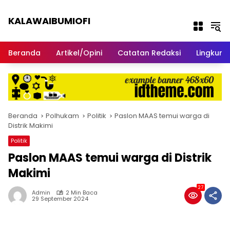
Langsung ke konten
KALAWAIBUMIOFI
Berita Dari Nabire
Beranda
Artikel/Opini
Catatan Redaksi
Lingkun
Beranda
Polhukam
Politik
Paslon MAAS temui warga di
Distrik Makimi
Politik
Paslon MAAS temui warga di Distrik
Makimi
27
Admin
2 Min Baca
29 September 2024