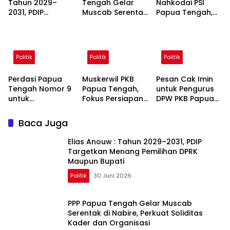
Tahun 2029–
Tengah Gelar
Nahkodai PSI
2031, PDIP
Muscab Serentak
Papua Tengah,
Targetkan
di Nabire, Perkuat
Direkomendasika
Menang
Soliditas Kader
n Langsung oleh
Pemilihan DPRK
dan Organisasi
Kaesang
Maupun Bupati
Pangarep
Politik
Politik
Politik
Perdasi Papua
Muskerwil PKB
Pesan Cak Imin
Tengah Nomor 9
Papua Tengah,
untuk Pengurus
untuk
Fokus Persiapan
DPW PKB Papua
Mendukung
Muscab DPC 8
Tengah : Politik
Lembaga
Kabupaten
Harus Naik Kelas,
Baca Juga
Pelopor
Hadir sebagai
Pendidikan
Keluarga Rakyat
Elias Anouw : Tahun 2029–2031, PDIP
Targetkan Menang Pemilihan DPRK
Maupun Bupati
Politik
30 Juni 2026
PPP Papua Tengah Gelar Muscab
Serentak di Nabire, Perkuat Soliditas
Kader dan Organisasi