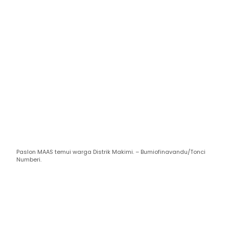
Paslon MAAS temui warga Distrik Makimi. – Bumiofinavandu/Tonci
Numberi.