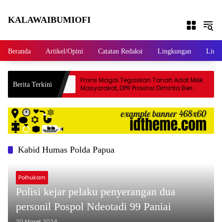
Langsung ke konten
KALAWAIBUMIOFI
Berita Dari Nabire
Beranda
Artikel/Opini
Catatan Redaksi
Lingkungan
Linta
sia
Frans Magai Tegaskan Tanah Adat Milik
Berita Terkini
n Tanah
Masyarakat, DPR Provinsi Diminta Beri
el Militer
Perlindungan
Kabid Humas Polda Papua
Polhukam
Polisi kejar pelaku penyerangan dua
personil Pospol Ndeotadi 99 Paniai
20 Maret 2024