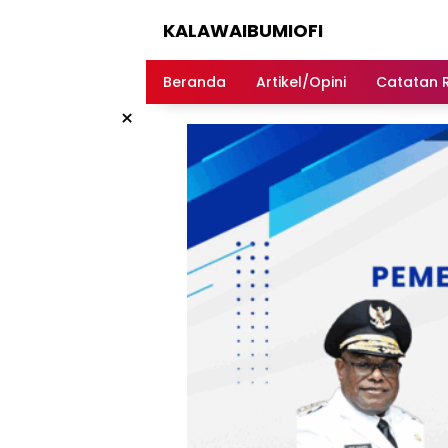
Langsung
KALAWAIBUMIOFI
ke
konten
Berita
Dari
Beranda
Artikel/Opini
Catatan 
Nabire
×