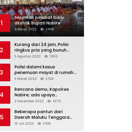
Sejumlah pejabat baru
1
dilantik Bupati Nabire
4 Maret 2022
3408
Kurang dari 24 jam, Polisi
2
ringkus pria yang bunuh
istrinya
5 Agustus 2022
2952
Polisi dalami kasus
3
penemuan mayat di rumah
dokter
9 Maret 2023
2768
Rencana demo, Kapolres
4
Nabire; ada upaya
pencegahan dan dua Suku
2 Desember 2022
2670
tak sudi gabung
Beberapa pantun dari
5
Daerah Maluku Tenggara
(Kei)
18 Juli 2020
2435