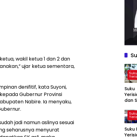
Su
etua, wakil ketua 1 dan 2 dan
anakan,” ujar ketua sementara,
Suku
Yeri
inan denifitif, kata Suyoni,
Suku
kepada Gubernur Provinsi
Yeris
dan S
abupaten Nabire. Ia menyaku,
Sarak
Gubernur.
Mata
Suku
Yeri
Prose
udah jadi namun aslinya sesuai
Pemil
Suku 
Ketu
yang seharusnya menyurat
Yeris
Koper