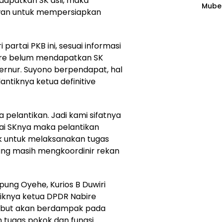
apatkan SK asli, maka
Mubes
Plas
an untuk mempersiapkan
agen
i partai PKB ini, sesuai informasi
bire belum mendapatkan SK
ernur. Suyono berpendapat, hal
antiknya ketua definitive
 pelantikan. Jadi kami sifatnya
i SKnya maka pelantikan
uk untuk melaksanakan tugas
ng masih mengkoordinir rekan
pung Oyehe, Kurios B Duwiri
iknya ketua DPDR Nabire
ersebut akan berdampak pada
n tugas pokok dan fungsi