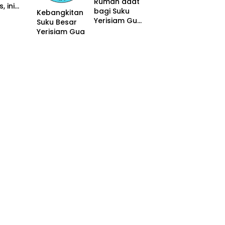
Rumah adat
, ini
ma
bagi Suku
Kebangkitan
danya
Yerisiam Gua
Suku Besar
sangat
Yerisiam Gua
penting