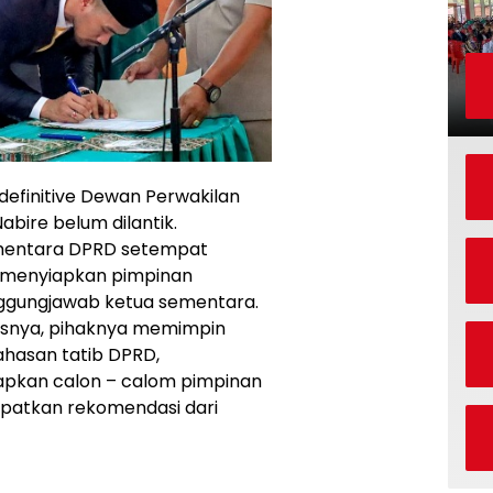
 definitive Dewan Perwakilan
bire belum dilantik.
ementara DPRD setempat
 menyiapkan pimpinan
nggungjawab ketua sementara.
asnya, pihaknya memimpin
ahasan tatib DPRD,
pkan calon – calom pimpinan
apatkan rekomendasi dari