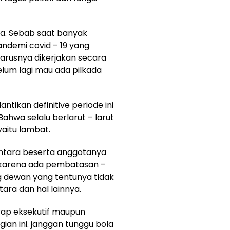
da. Sebab saat banyak
ndemi covid – 19 yang
harusnya dikerjakan secara
belum lagi mau ada pilkada
antikan definitive periode ini
hwa selalu berlarut – larut
aitu lambat.
ntara beserta anggotanya
 karena ada pembatasan –
g dewan yang tentunya tidak
ara dan hal lainnya.
rap eksekutif maupun
ian ini. janggan tunggu bola