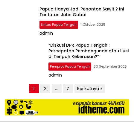
Papua Hanya Jadi Penonton Sawit ? Ini
Tuntutan John Gobai
Lintas Papua Tengah
1 Oktober 2025
admin
“Diskusi DPR Papua Tengah :
Percepatan Pembangunan atau Ilusi
di Tengah Kekerasan?”
Pemprov Papua Tengah
30 September 2025
admin
P
1
2
…
7
Berikutnya »
a
g
i
n
a