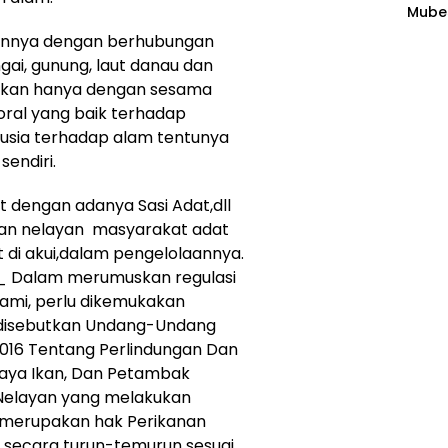
Mubes
Plas
agen
annya dengan berhubungan
gai, gunung, laut danau dan
bukan hanya dengan sesama
ral yang baik terhadap
nusia terhadap alam tentunya
endiri.
t dengan adanya Sasi Adat,dll
gan nelayan masyarakat adat
at di akui,dalam pengelolaannya.
 Dalam merumuskan regulasi
hami, perlu dikemukakan
 disebutkan Undang-Undang
2016 Tentang Perlindungan Dan
aya Ikan, Dan Petambak
 Nelayan yang melakukan
 merupakan hak Perikanan
n secara turun-temurun sesuai