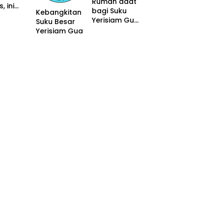
Rumah adat
, ini
ma
bagi Suku
Kebangkitan
danya
Yerisiam Gua
Suku Besar
sangat
Yerisiam Gua
penting