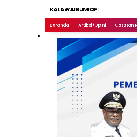
Langsung
KALAWAIBUMIOFI
ke
konten
Berita
Dari
Beranda
Artikel/Opini
Catatan 
Nabire
×