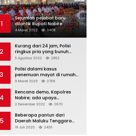
Sejumlah pejabat baru
1
dilantik Bupati Nabire
4 Maret 2022
3408
Kurang dari 24 jam, Polisi
2
ringkus pria yang bunuh
istrinya
5 Agustus 2022
2952
Polisi dalami kasus
3
penemuan mayat di rumah
dokter
9 Maret 2023
2768
Rencana demo, Kapolres
4
Nabire; ada upaya
pencegahan dan dua Suku
2 Desember 2022
2670
tak sudi gabung
Beberapa pantun dari
5
Daerah Maluku Tenggara
(Kei)
18 Juli 2020
2435