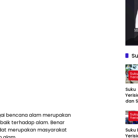
Su
Suku
Yeri
Suku
Yeris
dan S
Sarak
Mata
gai bencana alam merupakan
Suku
Yeri
Prose
k baik terhadap alam. Benar
Pemil
adat merupakan masyarakat
Suku 
Ketu
Yeris
Koper
n alam.