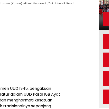
g Lalana (Kanan). –Bumiofinavandu/Dok John NR Gobai.
emen UUD 1945, pengakuan
iatur dalam UUD Pasal 18B Ayat
 dan menghormati kesatuan
 tradisionalnya sepanjang