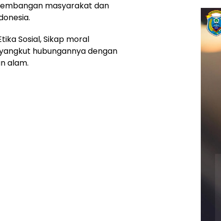
rkembangan masyarakat dan
donesia.
ika Sosial, Sikap moral
yangkut hubungannya dengan
n alam.