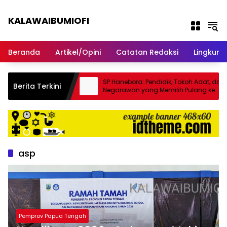
Langsung ke konten
KALAWAIBUMIOFI
Berita Dari Nabire
Beranda
Artikel/Opini
Catatan Redaksi
Lingkun
n Masalah Ribuan
SP Hanebora: Pendidik, Tokoh Adat, dan
Berita Terkini
ort Melalui Said
Negarawan yang Memilih Pulang ke
Kampung
asp
Pemprov Papua Tengah