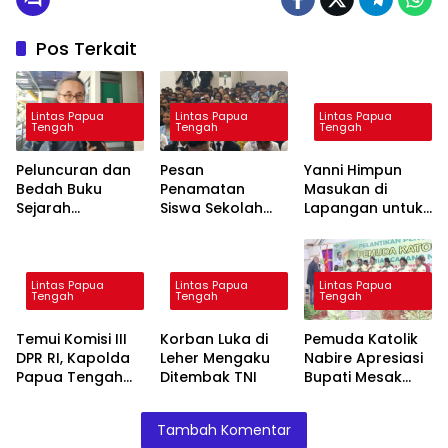
Pos Terkait
Lintas Papua
Lintas Papua
Lintas Papua
Tengah
Tengah
Tengah
Peluncuran dan
Pesan
Yanni Himpun
Bedah Buku
Penamatan
Masukan di
Sejarah
Siswa Sekolah
Lapangan untuk
Pendidikan
Genius: Ilmu dan
Perbaikan
Papua Akan
Karakter Kunci
Layanan MBG
Digelar 14 Juli
Kemajuan Papua
Mendatang
Tengah
Lintas Papua
Lintas Papua
Lintas Papua
Tengah
Tengah
Tengah
Temui Komisi III
Korban Luka di
Pemuda Katolik
DPR RI, Kapolda
Leher Mengaku
Nabire Apresiasi
Papua Tengah
Ditembak TNI
Bupati Mesak
Dorong
Magai
Percepatan
Tambah Komentar
Pembangunan