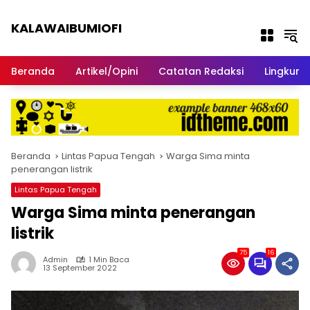
Langsung ke konten
KALAWAIBUMIOFI
Berita Dari Nabire
Beranda
Artikel/Opini
Catatan Redaksi
Lingkun
Beranda
Lintas Papua Tengah
Warga Sima minta
penerangan listrik
Lintas Papua Tengah
Warga Sima minta penerangan
listrik
75
16
Admin
1 Min Baca
13 September 2022