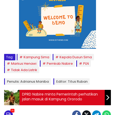
Tag:
Kampung Sima
Kepala Dusun Sima
Markus Henawi
Pemkab Nabire
PLN
Tidak Ada Listrik
Penulis: Adrianus Maniba
Editor: Titus Ruban
DPRD Nabire minta Pemerintah perhatikan
jalan masuk di Kampung Ororodo
16